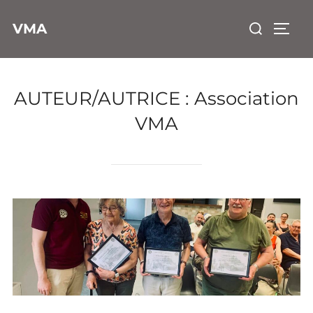
Aller
Rechercher 
VMA
au
PERM
contenu
AUTEUR/AUTRICE :
Association
VMA