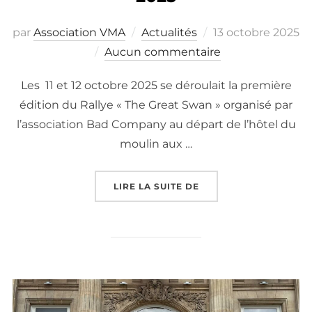
Publié
par
Association VMA
Actualités
13 octobre 2025
le
Aucun commentaire
Les 11 et 12 octobre 2025 se déroulait la première
édition du Rallye « The Great Swan » organisé par
l’association Bad Company au départ de l’hôtel du
moulin aux …
« LE RALLYE « THE GR
LIRE LA SUITE DE