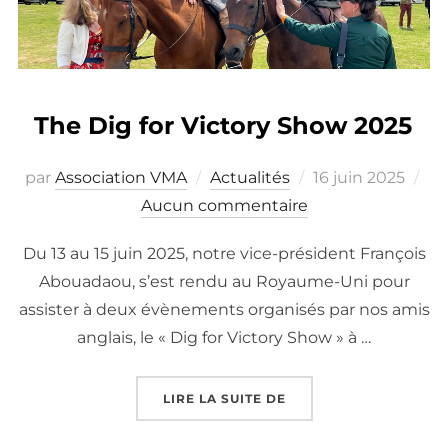
The Dig for Victory Show 2025
Publié
par
Association VMA
Actualités
16 juin 2025
le
Aucun commentaire
Du 13 au 15 juin 2025, notre vice-président François
Abouadaou, s’est rendu au Royaume-Uni pour
assister à deux évènements organisés par nos amis
anglais, le « Dig for Victory Show » à …
« THE DIG FOR VICTO
LIRE LA SUITE DE