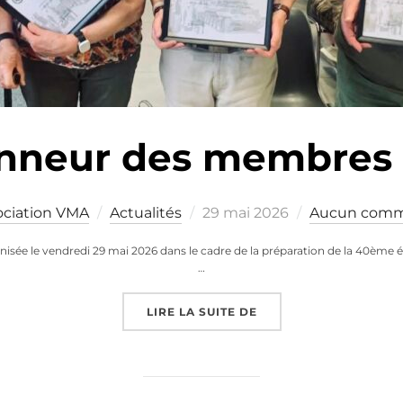
onneur des membres
Publié
ociation VMA
Actualités
29 mai 2026
Aucun comm
le
isée le vendredi 29 mai 2026 dans le cadre de la préparation de la 40ème édit
…
« MISE À L’HONNEUR
LIRE LA SUITE DE