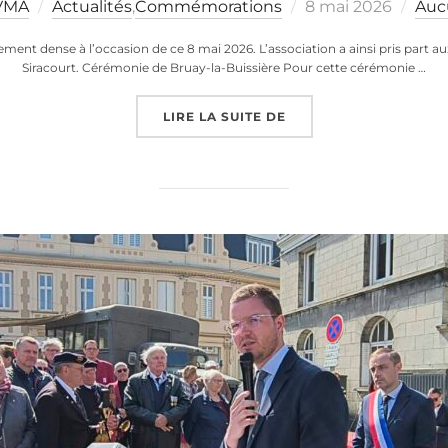
Publié
 VMA
Actualités
,
Commémorations
8 mai 2026
Auc
le
nt dense à l’occasion de ce 8 mai 2026. L’association a ainsi pris part au
Siracourt. Cérémonie de Bruay-la-Buissière Pour cette cérémonie …
« COMMÉMORATIONS DU
LIRE LA SUITE DE