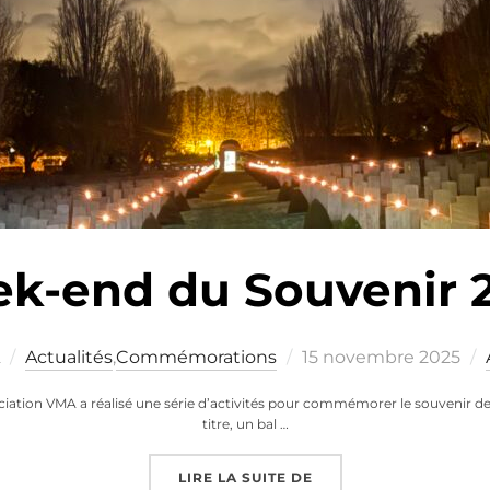
k-end du Souvenir 
Publié
Actualités
,
Commémorations
15 novembre 2025
le
ciation VMA a réalisé une série d’activités pour commémorer le souvenir de
titre, un bal …
« WEEK-END DU SOUVE
LIRE LA SUITE DE