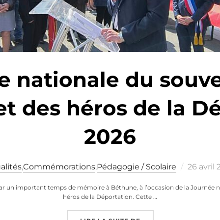
e nationale du souve
et des héros de la D
2026
Publié
alités
,
Commémorations
,
Pédagogie / Scolaire
26 avril
le
ar un important temps de mémoire à Béthune, à l’occasion de la Journée na
héros de la Déportation. Cette …