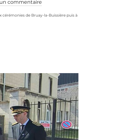
un commentaire
x cérémonies de Bruay-la-Buissière puis à
 8 MAI 2026 »