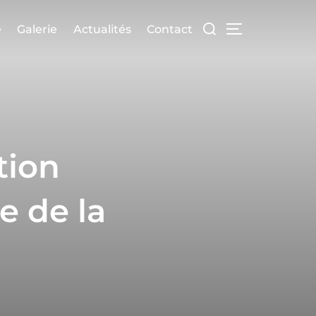
é
Galerie
Actualités
Contact
tion
e de la