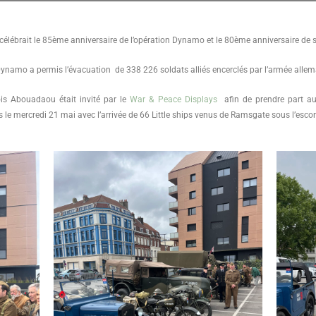
célébrait le 85ème anniversaire de l’opération Dynamo et le 80ème anniversaire de sa
on Dynamo a permis l’évacuation de 338 226 soldats alliés encerclés par l’armée al
ois Abouadaou était invité par le
War & Peace Displays
afin de prendre part au
s le mercredi 21 mai avec l’arrivée de 66 Little ships venus de Ramsgate sous l’escor