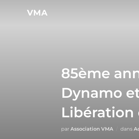
VMA
85ème anni
Dynamo et 
Libératio
par
Association VMA
dans
Ac