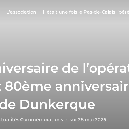
L’association
Il était une fois le Pas-de-Calais libér
versaire de l’opéra
80ème anniversair
n de Dunkerque
tualités
,
Commémorations
sur
26 mai 2025